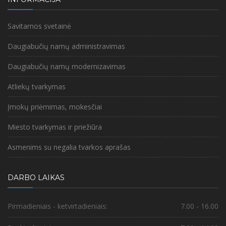
RENOVACIJOS ATASKAITOS PATEIKTOS CHEMIKŲ G. 19, NAMO
GYVENTOJAMS 2026 m. kovo 31 d. daugiabučio namo
Savitarnos svetainė
modernizavimo ataskaitos pristatytos į namo gyventojų pašto
dėžutes, dalyvaujant UAB „Jonavos paslaugos“ suda...
Daugiabučių namų administravimas
Daugiabučių namų modernizavimas
Atliekų tvarkymas
Įmokų priėmimas, mokesčiai
Miesto tvarkymas ir priežiūra
Asmenims su negalia tvarkos aprašas
DARBO LAIKAS
Pirmadieniais - ketvirtadieniais:
7.00 - 16.00