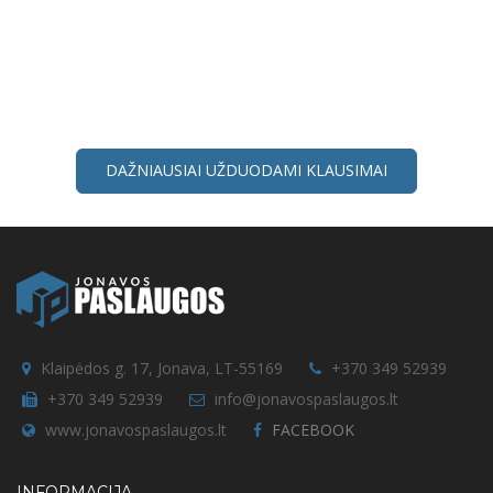
Ataskaitose pateikta informacija apie atliktus d...
RENOVACIJOS ATASKAITOS PATEIKTOS
GIRELĖS G. 1D, NAMO GYVENTOJAMS
RENOVACIJOS ATASKAITOS PATEIKTOS GIRELĖS G. 1d, NAMO
GYVENTOJAMS 2026 m. balandžio 8 d. daugiabučio namo
modernizavimo ataskaitos pristatytos į namo gyventojų pašto
DAŽNIAUSIAI UŽDUODAMI KLAUSIMAI
dėžutes, dalyvaujant UAB „Jonavos paslaugos“...
RENOVACIJOS ATASKAITOS PATEIKTOS P.
VAIČIŪNO G. 18, NAMO GYVENTOJAMS
RENOVACIJOS ATASKAITOS PATEIKTOS P. VAIČIŪNO G. 18,
NAMO GYVENTOJAMS 2026 m. kovo 31 d. daugiabučio namo
modernizavimo ataskaitos pristatytos į namo gyventojų pašto
Klaipėdos g. 17, Jonava, LT-55169
+370 349 52939
dėžutes, dalyvaujant UAB „Jonavos paslaugos“...
+370 349 52939
info@jonavospaslaugos.lt
www.jonavospaslaugos.lt
FACEBOOK
RENOVACIJOS ATASKAITOS PATEIKTOS
CHEMIKŲ G. 19, NAMO GYVENTOJAMS
INFORMACIJA