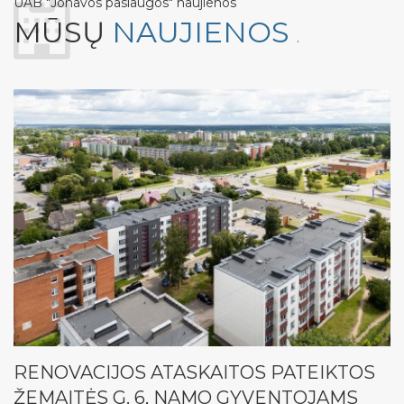
UAB "Jonavos paslaugos" naujienos
MŪSŲ
NAUJIENOS
.
RENOVACIJOS ATASKAITOS PATEIKTOS
ŽEMAITĖS G. 6, NAMO GYVENTOJAMS