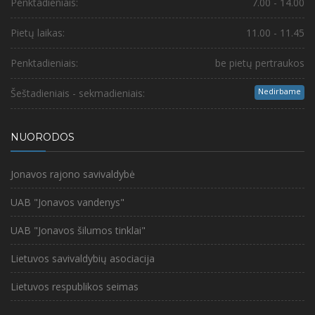
Penktadieniais:
7.00 - 14.00
Pietų laikas:
11.00 - 11.45
Penktadieniais:
be pietų pertraukos
Nedirbame
Šeštadieniais - sekmadieniais:
NUORODOS
Jonavos rajono savivaldybė
UAB "Jonavos vandenys"
UAB "Jonavos šilumos tinklai"
Lietuvos savivaldybių asociacija
Lietuvos respublikos seimas