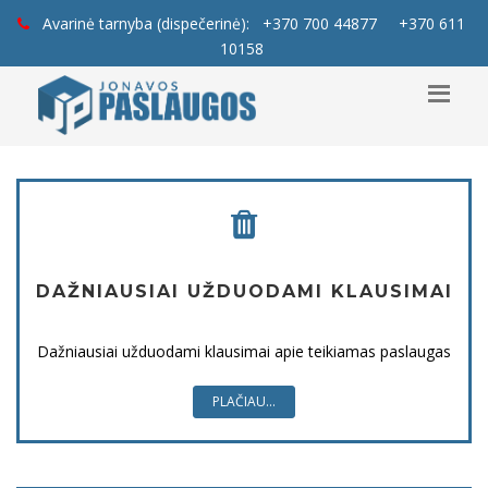
Avarinė tarnyba (dispečerinė):
+370 700 44877
+370 611
10158
DAŽNIAUSIAI UŽDUODAMI KLAUSIMAI
Dažniausiai užduodami klausimai apie teikiamas paslaugas
PLAČIAU...