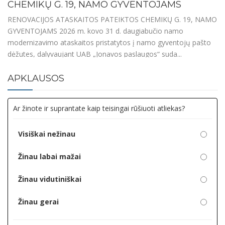
CHEMIKŲ G. 19, NAMO GYVENTOJAMS
RENOVACIJOS ATASKAITOS PATEIKTOS CHEMIKŲ G. 19, NAMO
GYVENTOJAMS 2026 m. kovo 31 d. daugiabučio namo
modernizavimo ataskaitos pristatytos į namo gyventojų pašto
dėžutes, dalyvaujant UAB „Jonavos paslaugos“ suda...
APKLAUSOS
RENOVACIJOS ATASKAITOS PATEIKTOS
CHEMIKŲ G. 134, NAMO GYVENTOJAMS
RENOVACIJOS ATASKAITOS PATEIKTOS CHEMIKŲ G. 134,
NAMO GYVENTOJAMS 2026 m. kovo 31 d. daugiabučio namo
modernizavimo ataskaitos pristatytos į namo gyventojų pašto
dėžutes, dalyvaujant UAB „Jonavos paslaugos“ sud...
AKCIJA „INKILAI“ 2026 – REKORDINIAI METAI!
AKCIJA „INKILAI“ 2026 – REKORDINIAI METAI! Paukščiams
sugrįžtant į mūsų kraštą, jau aštuntus metus iš eilės UAB
„Jonavos paslaugos“ inicijuojama akcija „Inkila...