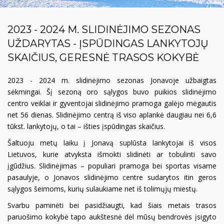
2023 - 2024 M. SLIDINĖJIMO SEZONAS
UŽDARYTAS - ĮSPŪDINGAS LANKYTOJŲ
SKAIČIUS, GERESNĖ TRASOS KOKYBĖ
2023 - 2024 m. slidinėjimo sezonas Jonavoje užbaigtas
sėkmingai. Šį sezoną oro sąlygos buvo puikios slidinėjimo
centro veiklai ir gyventojai slidinėjimo pramoga galėjo mėgautis
net 56 dienas. Slidinėjimo centrą iš viso aplankė daugiau nei 6,6
tūkst. lankytojų, o tai – išties įspūdingas skaičius.
Šaltuoju metų laiku į Jonavą suplūsta lankytojai iš visos
Lietuvos, kurie atvyksta išmokti slidinėti ar tobulinti savo
įgūdžius. Slidinėjimas – populiari pramoga bei sportas visame
pasaulyje, o Jonavos slidinėjimo centre sudarytos itin geros
sąlygos šeimoms, kurių sulaukiame net iš tolimųjų miestų.
Svarbu paminėti bei pasidžiaugti, kad šiais metais trasos
paruošimo kokybė tapo aukštesnė dėl mūsų bendrovės įsigyto