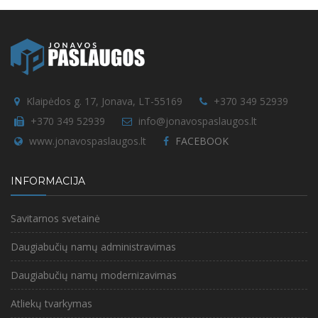
Klaipėdos g. 17, Jonava, LT-55169
+370 349 52939
+370 349 52939
info@jonavospaslaugos.lt
www.jonavospaslaugos.lt
FACEBOOK
INFORMACIJA
Savitarnos svetainė
Daugiabučių namų administravimas
Daugiabučių namų modernizavimas
Atliekų tvarkymas