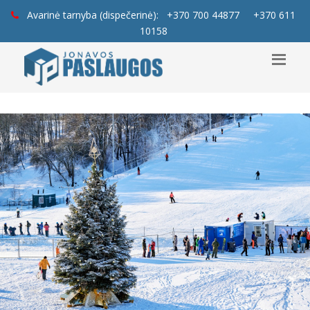
Avarinė tarnyba (dispečerinė):
+370 700 44877
+370 611
10158