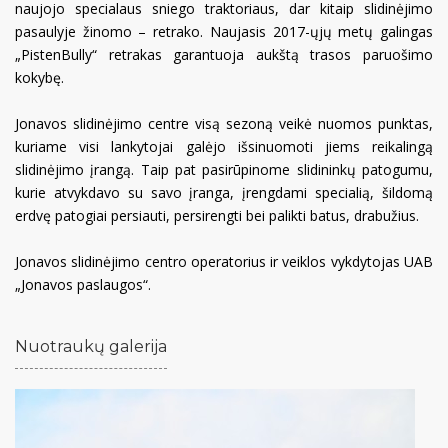
naujojo specialaus sniego traktoriaus, dar kitaip slidinėjimo
pasaulyje žinomo – retrako. Naujasis 2017-ųjų metų galingas
„PistenBully“ retrakas garantuoja aukštą trasos paruošimo
kokybę.
Jonavos slidinėjimo centre visą sezoną veikė nuomos punktas,
kuriame visi lankytojai galėjo išsinuomoti jiems reikalingą
slidinėjimo įrangą. Taip pat pasirūpinome slidininkų patogumu,
kurie atvykdavo su savo įranga, įrengdami specialią, šildomą
erdvę patogiai persiauti, persirengti bei palikti batus, drabužius.
Jonavos slidinėjimo centro operatorius ir veiklos vykdytojas UAB
„Jonavos paslaugos“.
Nuotraukų galerija