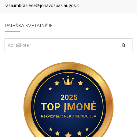
rasa.imbrasiene@jonavospaslaugos.lt
PAIEŠKA SVETAINĖJE