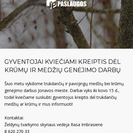
GYVENTOJAI KVIEČIAMI KREIPTIS DĖL
KRŪMŲ IR MEDŽIŲ GENĖJIMO DARBŲ
Šiuo metu vykdome trukdančių ir pavojingų medžių bei krūmų
genėjimo darbus Jonavos mieste. Darbai vyks iki kovo 15 d.,
todėl kviečiame suskubti gyventojus kreiptis dėl trukdančių
medžių ar krūmų ir mus informuoti!
Kontaktai:
Želdynų tvarkymo skyriaus vedėja Rasa Imbrasienė
8 620 270 33