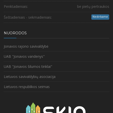
Penktadieniais:
be pietų pertraukos
Nedirbame
Šeštadieniais - sekmadieniais:
NUORODOS
Jonavos rajono savivaldybė
UAB "Jonavos vandenys"
UAB "Jonavos šilumos tinklai"
Lietuvos savivaldybių asociacija
Lietuvos respublikos seimas