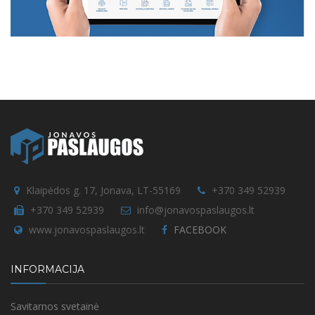
Klaipėdos g. 17, Jonava, LT-55169
+370 349 52939
+370 349 52939
info@jonavospaslaugos.lt
www.jonavospaslaugos.lt
FACEBOOK
INFORMACIJA
Savitarnos svetainė