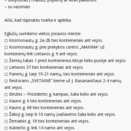
– su vazonais
Ačiū, kad rūpinatės tvarka ir aplinka.
Eglučių surinkimo vietos Jonavos mieste:
◻︎
Kosmonautų g. 2a-2b ties konteineriais ant vejos.
◻︎
Kosmonautų g. prie prekybos centro „MAXIMA“ už
konteinerių link Lietavos g. 9 ant vejos.
◻︎
Žeimių takas 1 prieš konteinerius kitoje kelio pusėje ant vejos.
◻︎
Lietavos 37 ties konteineriais ant vejos.
◻︎
Panerių g. tarp 19-21 namų, ties konteineriais ant vejos.
◻︎
Restorano „SVETAINĖ“ kieme už J. Basanavičiaus 2-4 namų
ant vejos.
◻︎
Birutės – Prezidento g. kampas, šalia kelio ant vejos.
◻︎
Kauno g. 6 ties konteineriais ant vejos.
◻︎
Kauno g. 68 ties konteineriais ant vejos.
◻︎
Žalioji g. tarp 8-10 namų įvažiavimo šalia kelio ant vejos.
◻︎
Žemaitės g. 18 ties konteineriais ant vejos.
◻︎
Kulviečio g. link 14 namo ant vejos.