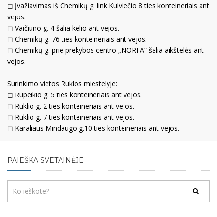
◻︎
Įvažiavimas iš Chemikų g. link Kulviečio 8 ties konteineriais ant
vejos.
◻︎
Vaičiūno g. 4 šalia kelio ant vejos.
◻︎
Chemikų g. 76 ties konteineriais ant vejos.
◻︎
Chemikų g. prie prekybos centro „NORFA“ šalia aikštelės ant
vejos.
Surinkimo vietos Ruklos miestelyje:
◻︎
Rupeikio g. 5 ties konteineriais ant vejos.
◻︎
Ruklio g. 2 ties konteineriais ant vejos.
◻︎
Ruklio g. 7 ties konteineriais ant vejos.
◻︎
Karaliaus Mindaugo g.10 ties konteineriais ant vejos.
PAIEŠKA SVETAINĖJE