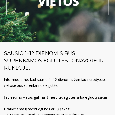
SAUSIO 1–12 DIENOMIS BUS
SURENKAMOS EGLUTĖS JONAVOJE IR
RUKLOJE.
Informuojame, kad sausio 1–12 dienomis žemiau nurodytose
vietose bus surenkamos eglutės.
Į surinkimo vietas galima išmesti tik eglutes arba eglučių šakas.
Draudžiama išmesti eglutes ar jų šakas:
– suvyniotas į maišus, popierių ar kitas pakuotes