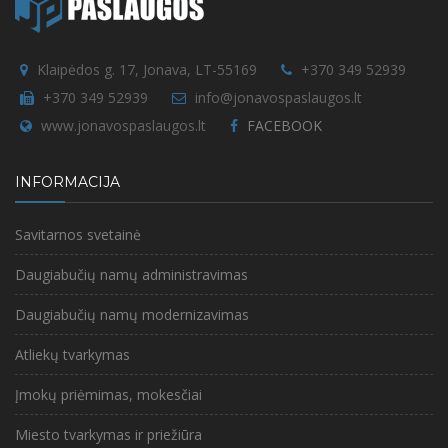
Klaipėdos g. 17, Jonava, LT-55169
+370 349 52939
+370 349 52939
info@jonavospaslaugos.lt
www.jonavospaslaugos.lt
FACEBOOK
INFORMACIJA
Savitarnos svetainė
Daugiabučių namų administravimas
Daugiabučių namų modernizavimas
Atliekų tvarkymas
Įmokų priėmimas, mokesčiai
Miesto tvarkymas ir priežiūra