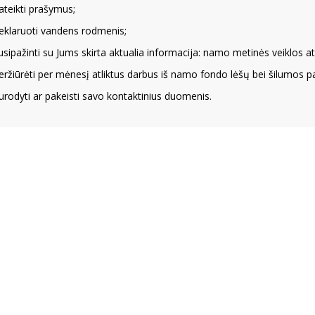
ateikti prašymus;
eklaruoti vandens rodmenis;
usipažinti su Jums skirta aktualia informacija: namo metinės veiklos ata
eržiūrėti per mėnesį atliktus darbus iš namo fondo lėšų bei šilumos 
urodyti ar pakeisti savo kontaktinius duomenis.