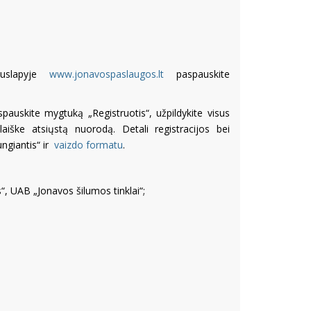
 puslapyje
www.jonavospaslaugos.lt
paspauskite
spauskite mygtuką „Registruotis“, užpildykite visus
aiške atsiųstą nuorodą. Detali registracijos bei
ungiantis“ ir
vaizdo formatu
.
, UAB „Jonavos šilumos tinklai“;