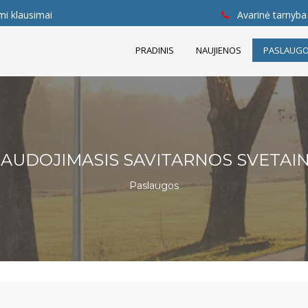
mi klausimai
Avarinė tarnyba 
PRADINIS
NAUJIENOS
PASLAUG
AUDOJIMASIS SAVITARNOS SVETAI
Paslaugos