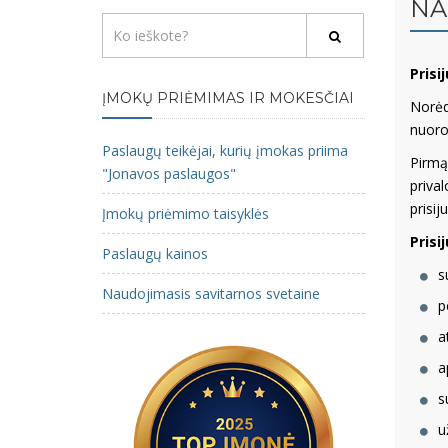
NA
Prisi
ĮMOKŲ PRIĖMIMAS IR MOKESČIAI
Norė
nuor
Paslaugų teikėjai, kurių įmokas priima
Pirmą
"Jonavos paslaugos"
priva
prisij
Įmokų priėmimo taisyklės
Prisi
Paslaugų kainos
s
Naudojimasis savitarnos svetaine
p
a
a
s
u