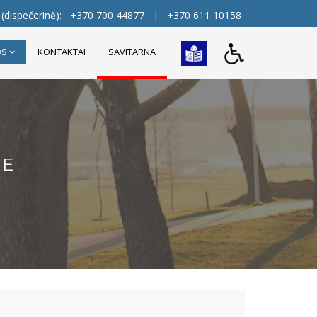
(dispečerinė):
+370 700 44877
|
+370 611 10158
OS
KONTAKTAI
SAVITARNA
NE