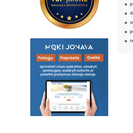
p
d
s
p
n