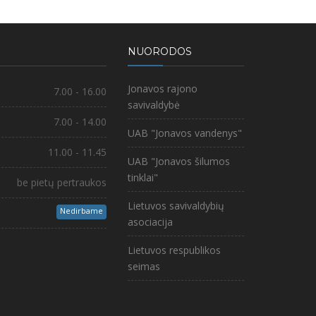
NUORODOS
Jonavos rajono
7.00 - 16.00
savivaldybė
7.00 - 14.00
UAB "Jonavos vandenys"
11.00 - 11.45
UAB "Jonavos šilumos
tinklai"
be pietų pertraukos
Lietuvos savivaldybių
Nedirbame
asociacija
Lietuvos respublikos
seimas