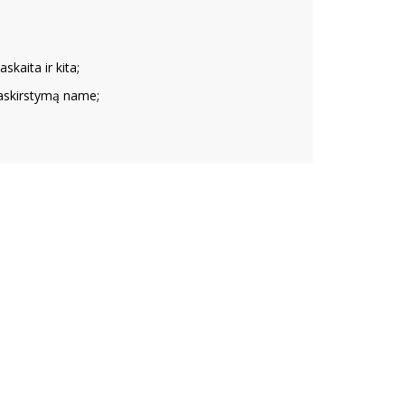
skaita ir kita;
paskirstymą name;