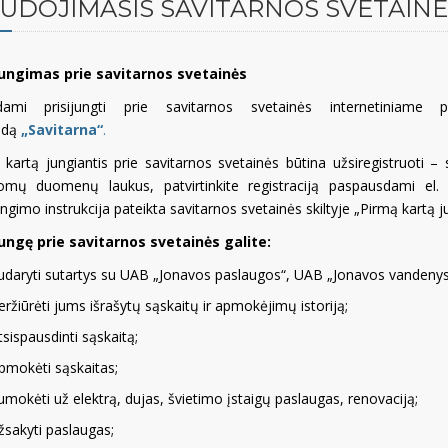
UDOJIMASIS SAVITARNOS SVETAINE
jungimas prie savitarnos svetainės
dami prisijungti prie savitarnos svetainės internetiniame
odą
„Savitarna“
.
 kartą jungiantis prie savitarnos svetainės būtina užsiregistruoti – 
lomų duomenų laukus, patvirtinkite registraciją paspausdami el. l
ungimo instrukcija pateikta savitarnos svetainės skiltyje „Pirmą kartą j
jungę prie savitarnos svetainės galite:
udaryti sutartys su UAB „Jonavos paslaugos“, UAB „Jonavos vandenys“
eržiūrėti jums išrašytų sąskaitų ir apmokėjimų istoriją;
tsispausdinti sąskaitą;
pmokėti sąskaitas;
umokėti už elektrą, dujas, švietimo įstaigų paslaugas, renovaciją;
žsakyti paslaugas;