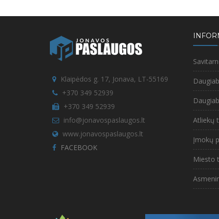
INFOR
Savitar
Klaipėdos g. 17, Jonava, LT-55169
Daugia
+370 349 52939
Daugi
+370 349 52939
info@jonavospaslaugos.lt
Atliekų
www.jonavospaslaugos.lt
Įmokų p
FACEBOOK
Miesto
Asmeni