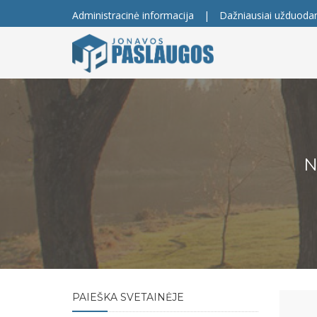
Administracinė informacija
|
Dažniausiai užduoda
N
PAIEŠKA SVETAINĖJE